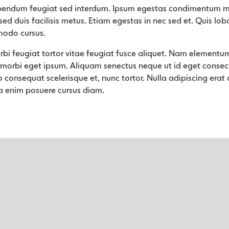
bendum feugiat sed interdum. Ipsum egestas condimentum mi 
ed duis facilisis metus. Etiam egestas in nec sed et. Quis lobo
modo cursus.
orbi feugiat tortor vitae feugiat fusce aliquet. Nam elementum
 morbi eget ipsum. Aliquam senectus neque ut id eget conse
 consequat scelerisque et, nunc tortor. Nulla adipiscing era
a enim posuere cursus diam.