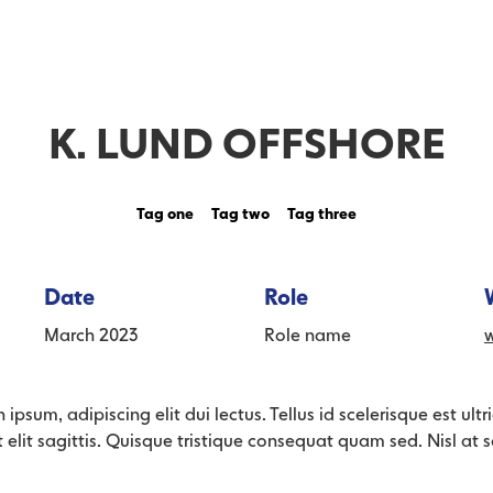
K. LUND OFFSHORE
Tag one
Tag two
Tag three
Date
Role
March 2023
Role name
ipsum, adipiscing elit dui lectus. Tellus id scelerisque est ultric
dit elit sagittis. Quisque tristique consequat quam sed. Nisl at