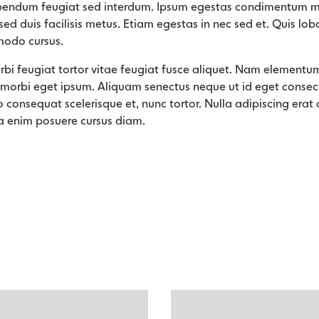
bendum feugiat sed interdum. Ipsum egestas condimentum mi 
ed duis facilisis metus. Etiam egestas in nec sed et. Quis lobo
modo cursus.
orbi feugiat tortor vitae feugiat fusce aliquet. Nam elementum
 morbi eget ipsum. Aliquam senectus neque ut id eget conse
 consequat scelerisque et, nunc tortor. Nulla adipiscing era
a enim posuere cursus diam.