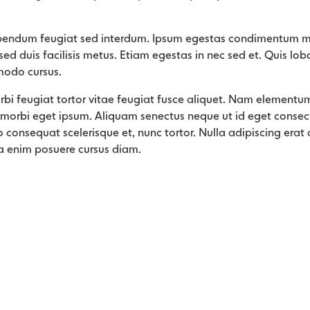
bendum feugiat sed interdum. Ipsum egestas condimentum mi 
ed duis facilisis metus. Etiam egestas in nec sed et. Quis lobo
modo cursus.
orbi feugiat tortor vitae feugiat fusce aliquet. Nam elementum
 morbi eget ipsum. Aliquam senectus neque ut id eget conse
 consequat scelerisque et, nunc tortor. Nulla adipiscing era
a enim posuere cursus diam.