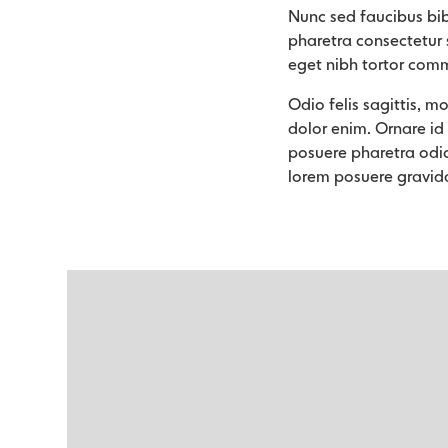
Nunc sed faucibus bi
pharetra consectetur s
eget nibh tortor com
Odio felis sagittis, m
dolor enim. Ornare id
posuere pharetra odio
lorem posuere gravid