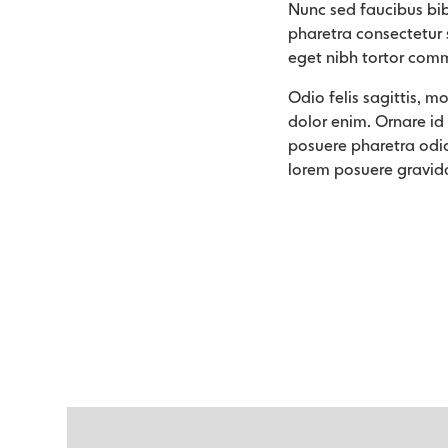
Nunc sed faucibus bi
pharetra consectetur s
eget nibh tortor com
Odio felis sagittis, m
dolor enim. Ornare id
posuere pharetra odio
lorem posuere gravid