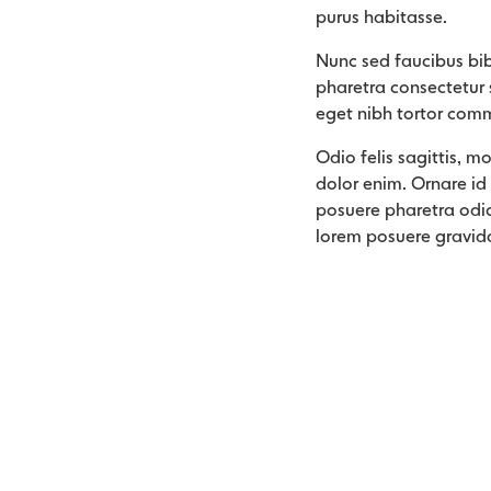
purus habitasse.
Nunc sed faucibus bi
pharetra consectetur s
eget nibh tortor com
Odio felis sagittis, m
dolor enim. Ornare id
posuere pharetra odio
lorem posuere gravid