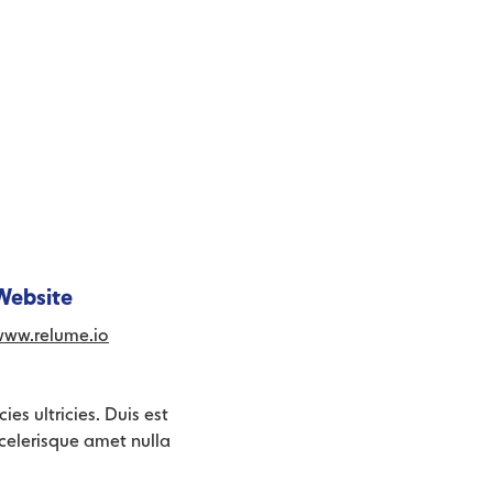
Website
www.relume.io
ies ultricies. Duis est
 scelerisque amet nulla